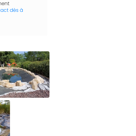
ment
act dès à