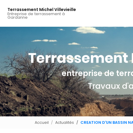
Navigation principal
Aller
au
Terrassement Michel Villevieille
Entreprise de terrassement à
contenu
Gardanne
principal
entreprise de te
Travaux d'
Accueil
Actualités
CREATION D'UN BASSIN N