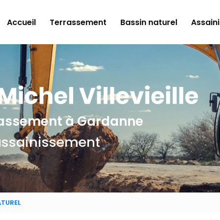
e
Accueil
Terrassement
Bassin naturel
Assain
rrassement
à Gardanne
assainissement
ATUREL