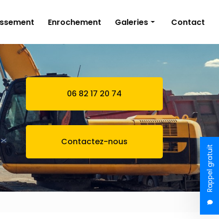
issement
Enrochement
Galeries
Contact
Terrassement
Bassin naturel
Assainissement
06 82 17 20 74
Enrochement
Contactez-nous
Rappel gratuit