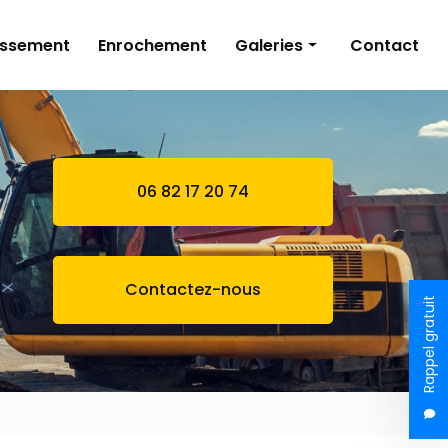
issement
Enrochement
Galeries
Contact
Terrassement
Bassin naturel
Assainissement
06 82 17 20 74
Enrochement
Contactez-nous
Rappel gratuit