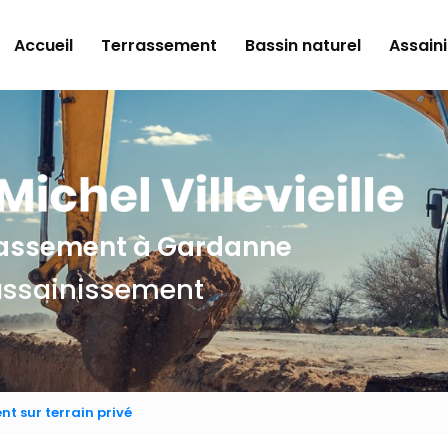
e
Accueil
Terrassement
Bassin naturel
Assain
rrassement
à Gardanne
assainissement
t sur terrain privé