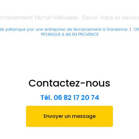
errassement Michel Villevieille : Savoir-faire et servic
 de pétanque par une entreprise de terrassement à Gardanne
|
CR
PETANQUE A AIX EN PROVENCE
Contactez-nous
Tél.
06 82 17 20 74
Envoyer un message