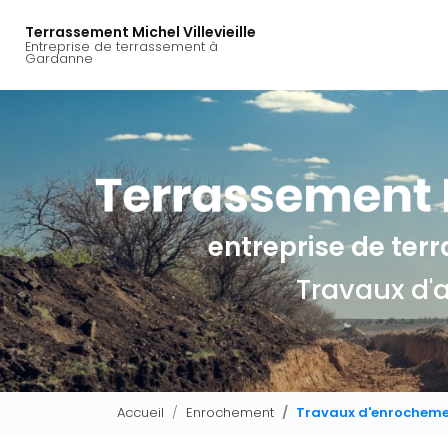
Navigation principal
Aller
au
Terrassement Michel Villevieille
Entreprise de terrassement à
contenu
Gardanne
principal
entreprise de te
Travaux d'
Accueil
Enrochement
Travaux d'enrochemen