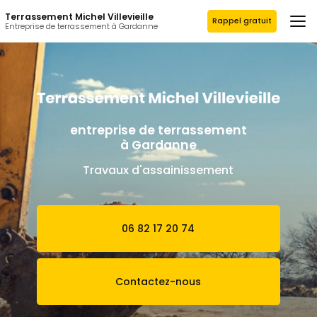
Aller
Terrassement Michel Villevieille
au
Rappel gratuit
Entreprise de terrassement à Gardanne
contenu
principal
entreprise de terrassement
à Gardanne
Travaux d'assainissement
06 82 17 20 74
Contactez-nous