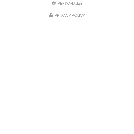
PERSONALIZE
06 82 17 20 74
PRIVACY POLICY
Envoyez un message
Nom Prénom
Société
Email
Téléphone
Message