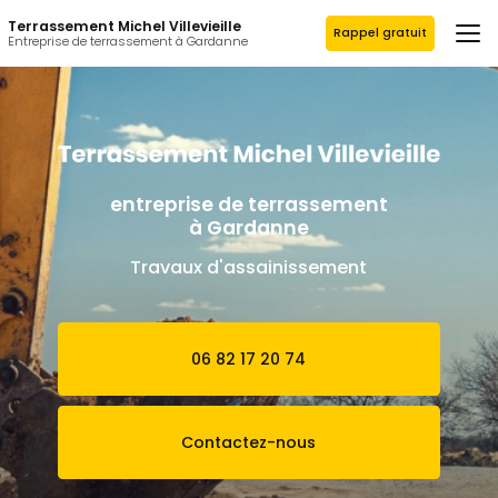
Aller
Terrassement Michel Villevieille
au
Rappel gratuit
Entreprise de terrassement à Gardanne
contenu
principal
entreprise de terrassement
à Gardanne
Travaux d'assainissement
06 82 17 20 74
Contactez-nous