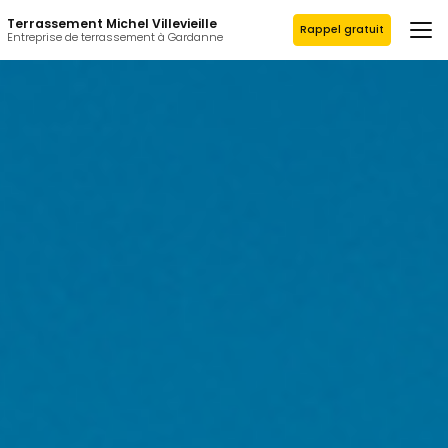
Aller
Terrassement Michel Villevieille
au
Rappel gratuit
Entreprise de terrassement à Gardanne
contenu
principal