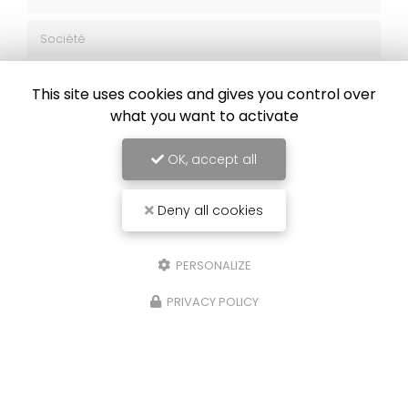
Société
Email
This site uses cookies and gives you control over
Téléphone
what you want to activate
Message
OK, accept all
Deny all cookies
PERSONALIZE
J'autorise ce site à conserver l'ensemble des données transmises dans
ce formulaire pour faciliter le suivi et le traitement de ma demande.
PRIVACY POLICY
(Aucune exploitation commerciale ne sera faite des données conservées.
Voir notre
politique de confidentialité
)