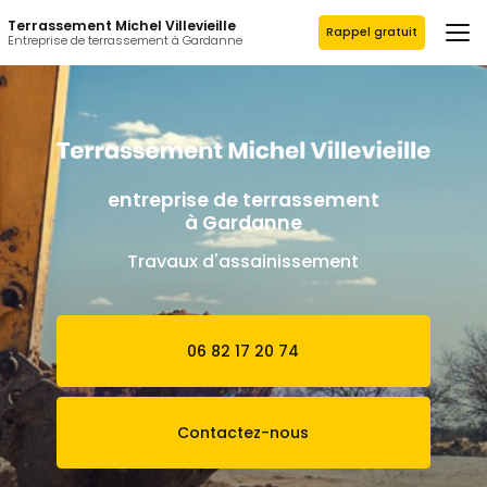
Aller
Terrassement Michel Villevieille
au
Rappel gratuit
Entreprise de terrassement à Gardanne
contenu
principal
entreprise de terrassement
à Gardanne
Travaux d'assainissement
06 82 17 20 74
Contactez-nous