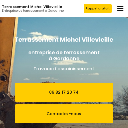
Aller
Terrassement Michel Villevieille
au
Rappel gratuit
Entreprise de terrassement à Gardanne
contenu
principal
entreprise de terrassement
à Gardanne
Travaux d'assainissement
06 82 17 20 74
Contactez-nous