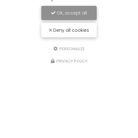
OK, accept all
Deny all cookies
J'autorise ce site à conserver l'ensemble des données transmises dans
ce formulaire pour faciliter le suivi et le traitement de ma demande.
(Aucune exploitation commerciale ne sera faite des données conservées.
Voir notre
politique de confidentialité
)
PERSONALIZE
PRIVACY POLICY
Zone d'intervention