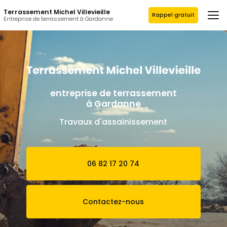
Aller
Terrassement Michel Villevieille
au
Rappel gratuit
Entreprise de terrassement à Gardanne
contenu
principal
entreprise de terrassement
à Gardanne
Travaux d'assainissement
06 82 17 20 74
Contactez-nous