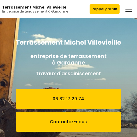
Aller
Terrassement Michel Villevieille
au
Rappel gratuit
Entreprise de terrassement à Gardanne
contenu
principal
entreprise de terrassement
à Gardanne
Travaux d'assainissement
06 82 17 20 74
Contactez-nous