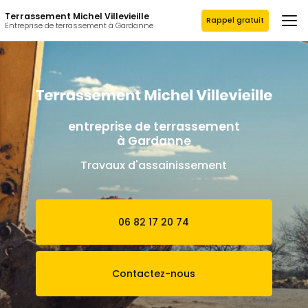
Aller
Terrassement Michel Villevieille
au
Rappel gratuit
Entreprise de terrassement à Gardanne
contenu
principal
entreprise de terrassement
à Gardanne
Travaux d'assainissement
06 82 17 20 74
Contactez-nous