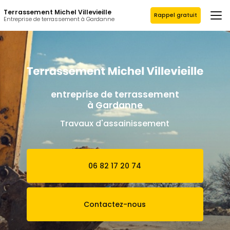
Aller
Terrassement Michel Villevieille
au
Rappel gratuit
Entreprise de terrassement à Gardanne
contenu
principal
entreprise de terrassement
à Gardanne
Travaux d'assainissement
06 82 17 20 74
Contactez-nous