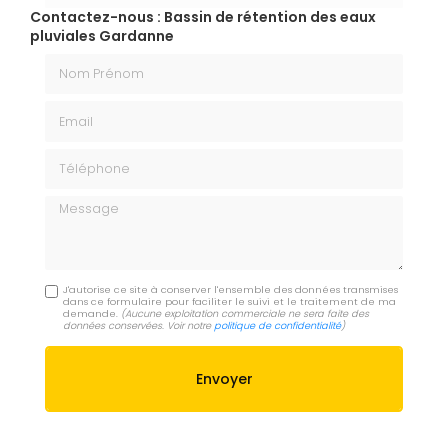
Contactez-nous : Bassin de rétention des eaux
pluviales Gardanne
Nom Prénom
Email
Téléphone
Message
J'autorise ce site à conserver l'ensemble des données transmises
dans ce formulaire pour faciliter le suivi et le traitement de ma
demande.
(Aucune exploitation commerciale ne sera faite des
données conservées. Voir notre
politique de confidentialité
)