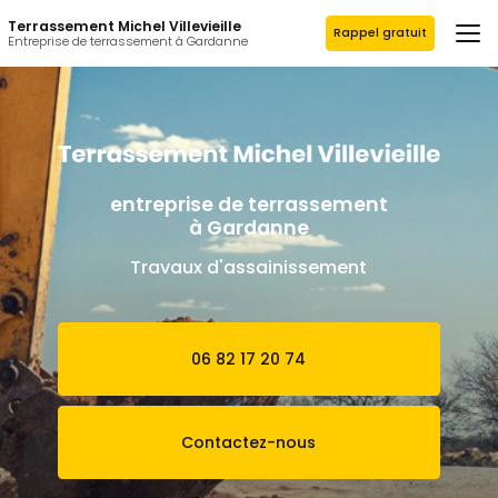
Aller
Terrassement Michel Villevieille
au
Rappel gratuit
Entreprise de terrassement à Gardanne
contenu
principal
entreprise de terrassement
à Gardanne
Travaux d'assainissement
06 82 17 20 74
Contactez-nous