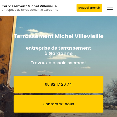
Aller
Terrassement Michel Villevieille
au
Rappel gratuit
Entreprise de terrassement à Gardanne
contenu
principal
entreprise de terrassement
à Gardanne
Travaux d'assainissement
06 82 17 20 74
Contactez-nous