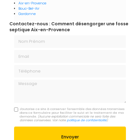
Aix-en-Provence
Bouc-Bel-Air
Gardanne
Contactez-nous : Comment désengorger une fosse
septique Aix-en-Provence
Nom Prénom
Email
Téléphone
Message
J'autorise ce site à conserver l'ensemble des données transmises
dans ce formulaire pour faciliter le suivi et le traitement de ma
demande.
(Aucune exploitation commerciale ne sera faite des
données conservées. Voir notre
politique de confidentialité
)