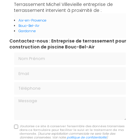
Terrassement Michel Villevieille entreprise de
terrassement intervient à proximité de :
Aix-en-Provence
Bouc-Bel-Air
Gardanne
Contactez-nous : Entreprise de terrassement pour
construction de piscine Bouc-Bel-Air
Nom Prénom
Email
Téléphone
Message
J'autorise ce site à conserver l'ensemble des données transmises
dans ce formulaire pour faciliter le suivi et le traitement de ma
demande.
(Aucune exploitation commerciale ne sera faite des
données conservées. Voir notre
politique de confidentialité
)