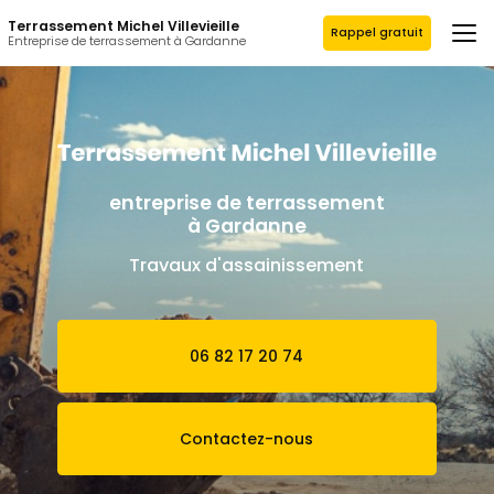
Aller
Terrassement Michel Villevieille
au
Rappel gratuit
Entreprise de terrassement à Gardanne
contenu
principal
entreprise de terrassement
à Gardanne
Travaux d'assainissement
06 82 17 20 74
Contactez-nous