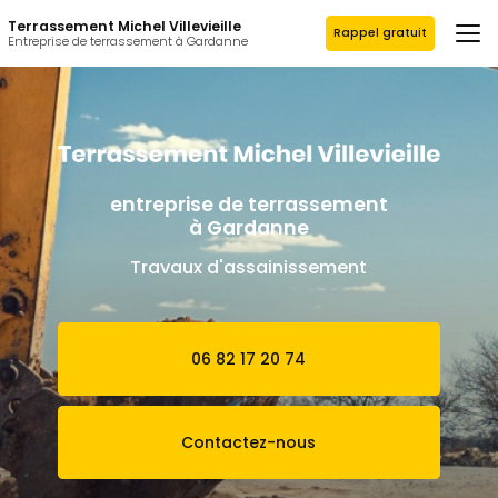
Aller
Terrassement Michel Villevieille
au
Rappel gratuit
Entreprise de terrassement à Gardanne
contenu
principal
entreprise de terrassement
à Gardanne
Travaux d'assainissement
06 82 17 20 74
Contactez-nous