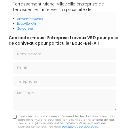
Terrassement Michel Villevieille entreprise de
terrassement intervient à proximité de :
Aix-en-Provence
Bouc-Bel-Air
Gardanne
Contactez-nous : Entreprise travaux VRD pour pose
de caniveaux pour particulier Bouc-Bel-Air
Nom Prénom
Email
Téléphone
Message
J'autorise ce site à conserver l'ensemble des données transmises
dans ce formulaire pour faciliter le suivi et le traitement de ma
demande.
(Aucune exploitation commerciale ne sera faite des
données conservées. Voir notre
politique de confidentialité
)