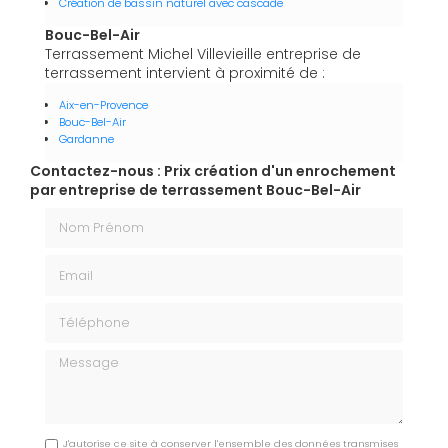
Création de bassin naturel avec cascade
Bouc-Bel-Air
Terrassement Michel Villevieille entreprise de
terrassement intervient à proximité de :
Aix-en-Provence
Bouc-Bel-Air
Gardanne
Contactez-nous : Prix création d'un enrochement
par entreprise de terrassement Bouc-Bel-Air
Nom Prénom
Email
Téléphone
Message
J'autorise ce site à conserver l'ensemble des données transmises