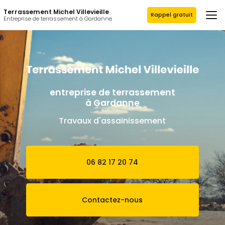
Aller
Terrassement Michel Villevieille
au
Rappel gratuit
Entreprise de terrassement à Gardanne
contenu
principal
entreprise de terrassement
à Gardanne
Travaux d'assainissement
06 82 17 20 74
Contactez-nous