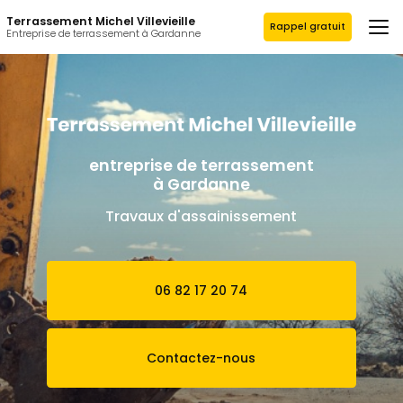
Aller
Terrassement Michel Villevieille
au
Rappel gratuit
Entreprise de terrassement à Gardanne
contenu
principal
entreprise de terrassement
à Gardanne
Travaux d'assainissement
06 82 17 20 74
Contactez-nous