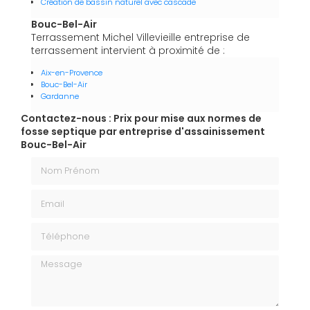
Création de bassin naturel avec cascade
Bouc-Bel-Air
Terrassement Michel Villevieille entreprise de
terrassement intervient à proximité de :
Aix-en-Provence
Bouc-Bel-Air
Gardanne
Contactez-nous : Prix pour mise aux normes de
fosse septique par entreprise d'assainissement
Bouc-Bel-Air
Nom Prénom
Email
Téléphone
Message