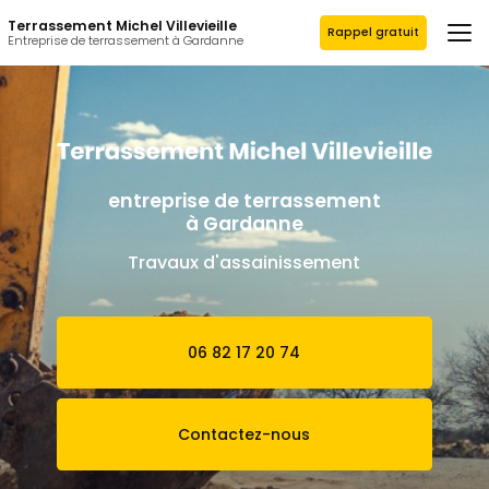
Aller
Terrassement Michel Villevieille
au
Rappel gratuit
Entreprise de terrassement à Gardanne
contenu
principal
entreprise de terrassement
à Gardanne
Travaux d'assainissement
06 82 17 20 74
Contactez-nous