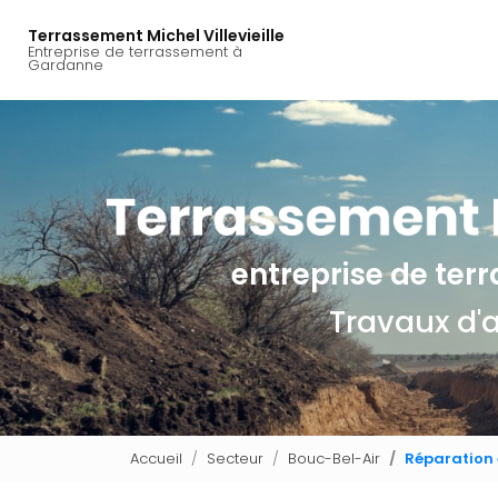
Navigation principal
Aller
au
Terrassement Michel Villevieille
Entreprise de terrassement à
contenu
Gardanne
principal
entreprise de te
Travaux d'
Accueil
Secteur
Bouc-Bel-Air
Réparation 