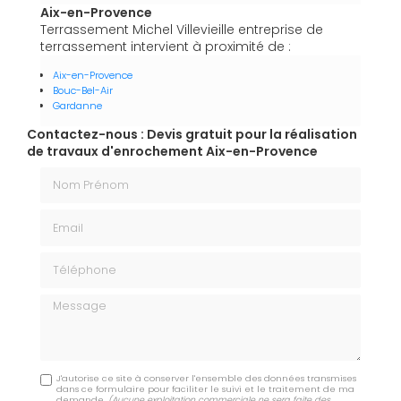
Aix-en-Provence
Terrassement Michel Villevieille entreprise de
terrassement intervient à proximité de :
Aix-en-Provence
Bouc-Bel-Air
Gardanne
Contactez-nous : Devis gratuit pour la réalisation
de travaux d'enrochement Aix-en-Provence
Nom Prénom
Email
Téléphone
Message
J'autorise ce site à conserver l'ensemble des données transmises
dans ce formulaire pour faciliter le suivi et le traitement de ma
demande.
(Aucune exploitation commerciale ne sera faite des