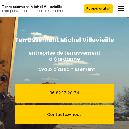
Aller
Terrassement Michel Villevieille
au
Rappel gratuit
Entreprise de terrassement à Gardanne
contenu
principal
entreprise de terrassement
à Gardanne
Travaux d'assainissement
06 82 17 20 74
Contactez-nous