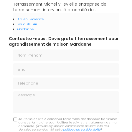
Terrassement Michel Villevieille entreprise de
terrassement intervient à proximité de :
Aix-en-Provence
Bouc-Bel-Air
Gardanne
Contactez-nous : Devis gratuit terrassement pour
agrandissement de maison Gardanne
Nom Prénom
Email
Téléphone
Message
J'autorise ce site à conserver l'ensemble des données transmises
dans ce formulaire pour faciliter le suivi et le traitement de ma
demande.
(Aucune exploitation commerciale ne sera faite des
données conservées. Voir notre
politique de confidentialité
)