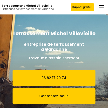
Aller
Terrassement Michel Villevieille
au
Rappel gratuit
Entreprise de terrassement à Gardanne
contenu
principal
entreprise de terrassement
à Gardanne
Travaux d'assainissement
06 82 17 20 74
Contactez-nous