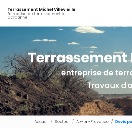
Navigation principal
Aller
au
Terrassement Michel Villevieille
Entreprise de terrassement à
contenu
Gardanne
principal
entreprise de te
Travaux d'
Accueil
Secteur
Aix-en-Provence
Devis p