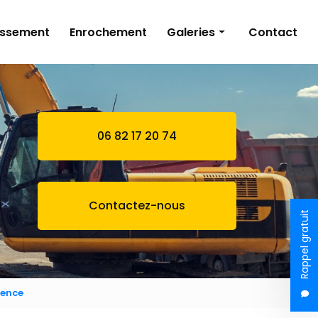
issement
Enrochement
Galeries
Contact
Terrassement
Bassin naturel
Assainissement
06 82 17 20 74
Enrochement
Contactez-nous
Rappel gratuit
vence