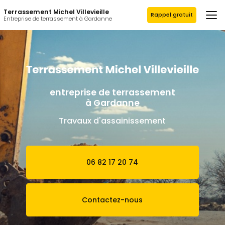
Aller
Terrassement Michel Villevieille
au
Rappel gratuit
Entreprise de terrassement à Gardanne
contenu
principal
entreprise de terrassement
à Gardanne
Travaux d'assainissement
06 82 17 20 74
Contactez-nous