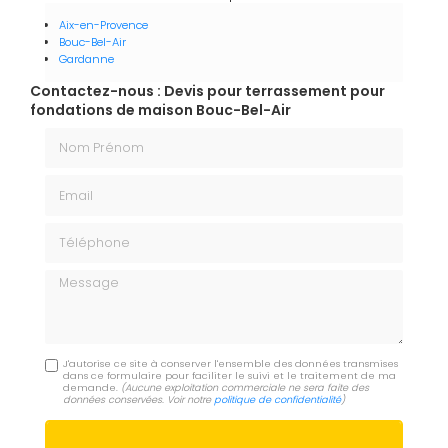
Aix-en-Provence
Bouc-Bel-Air
Gardanne
Contactez-nous : Devis pour terrassement pour
fondations de maison Bouc-Bel-Air
Nom Prénom
Email
Téléphone
Message
J'autorise ce site à conserver l'ensemble des données transmises
dans ce formulaire pour faciliter le suivi et le traitement de ma
demande.
(Aucune exploitation commerciale ne sera faite des
données conservées. Voir notre
politique de confidentialité
)