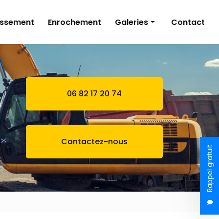
issement
Enrochement
Galeries
Contact
Terrassement
Bassin naturel
Assainissement
06 82 17 20 74
Enrochement
Contactez-nous
Rappel gratuit