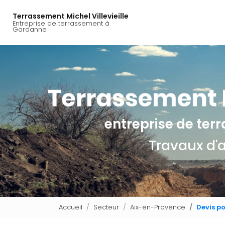
Navigation principal
Aller
au
Terrassement Michel Villevieille
Entreprise de terrassement à
contenu
Gardanne
principal
entreprise de te
Travaux d'
Accueil
Secteur
Aix-en-Provence
Devis p