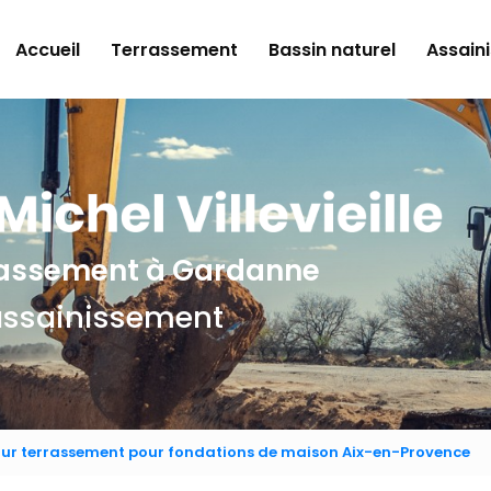
e
Accueil
Terrassement
Bassin naturel
Assain
rrassement
à Gardanne
assainissement
our terrassement pour fondations de maison Aix-en-Provence