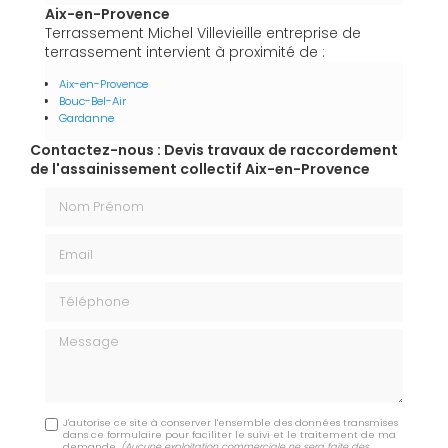
Aix-en-Provence
Terrassement Michel Villevieille entreprise de
terrassement intervient à proximité de :
Aix-en-Provence
Bouc-Bel-Air
Gardanne
Contactez-nous : Devis travaux de raccordement
de l'assainissement collectif Aix-en-Provence
Nom Prénom
Email
Téléphone
Message
J'autorise ce site à conserver l'ensemble des données transmises
dans ce formulaire pour faciliter le suivi et le traitement de ma
demande.
(Aucune exploitation commerciale ne sera faite des