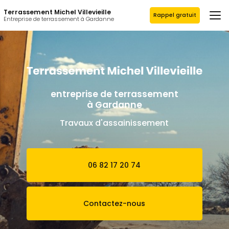
Aller
Terrassement Michel Villevieille
au
Rappel gratuit
Entreprise de terrassement à Gardanne
contenu
principal
entreprise de terrassement
à Gardanne
Travaux d'assainissement
06 82 17 20 74
Contactez-nous