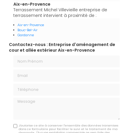
Aix-en-Provence
Terrassement Michel Villevieille entreprise de
terrassement intervient à proximité de :
Aix-en-Provence
Bouc-Bel-Air
Gardanne
Contactez-nous : Entreprise d'aménagement de
cour et allée extérieur Aix-en-Provence
Nom Prénom
Email
Téléphone
Message
J'autorise ce site à conserver l'ensemble des données transmises
dans ce formulaire pour faciliter le suivi et le traitement de ma
demande.
(Aucune exploitation commerciale ne sera faite des