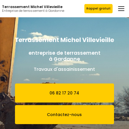
Aller
Terrassement Michel Villevieille
au
Rappel gratuit
Entreprise de terrassement à Gardanne
contenu
principal
entreprise de terrassement
à Gardanne
Travaux d'assainissement
06 82 17 20 74
Contactez-nous