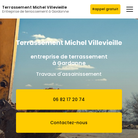
Aller
Terrassement Michel Villevieille
au
Rappel gratuit
Entreprise de terrassement à Gardanne
contenu
principal
entreprise de terrassement
à Gardanne
Travaux d'assainissement
06 82 17 20 74
Contactez-nous