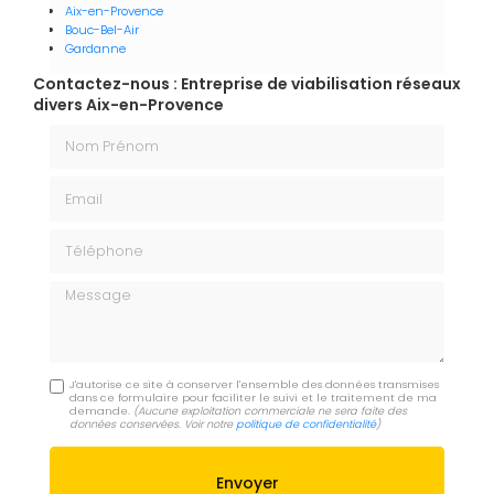
Aix-en-Provence
Bouc-Bel-Air
Gardanne
Contactez-nous : Entreprise de viabilisation réseaux
divers Aix-en-Provence
Nom Prénom
Email
Téléphone
Message
J'autorise ce site à conserver l'ensemble des données transmises
dans ce formulaire pour faciliter le suivi et le traitement de ma
demande.
(Aucune exploitation commerciale ne sera faite des
données conservées. Voir notre
politique de confidentialité
)