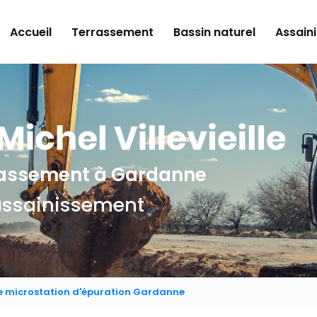
e
Accueil
Terrassement
Bassin naturel
Assain
rrassement
à Gardanne
assainissement
de microstation d'épuration Gardanne