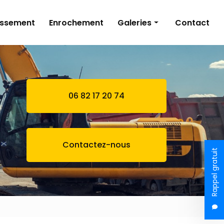
issement
Enrochement
Galeries
Contact
Terrassement
Bassin naturel
Assainissement
06 82 17 20 74
Enrochement
Contactez-nous
Rappel gratuit