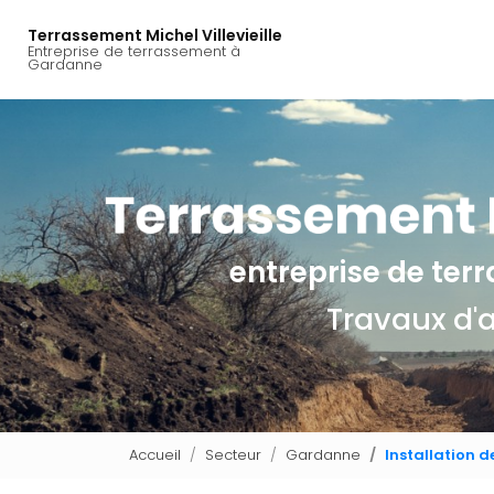
Navigation principal
Aller
au
Terrassement Michel Villevieille
Entreprise de terrassement à
contenu
Gardanne
principal
entreprise de te
Travaux d'
Accueil
Secteur
Gardanne
Installation 