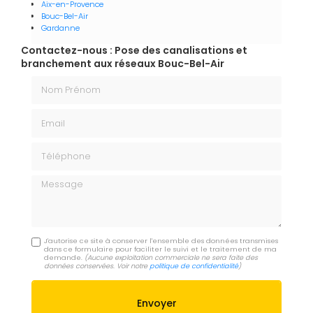
Aix-en-Provence
Bouc-Bel-Air
Gardanne
Contactez-nous : Pose des canalisations et
branchement aux réseaux Bouc-Bel-Air
Nom Prénom
Email
Téléphone
Message
J'autorise ce site à conserver l'ensemble des données transmises
dans ce formulaire pour faciliter le suivi et le traitement de ma
demande.
(Aucune exploitation commerciale ne sera faite des
données conservées. Voir notre
politique de confidentialité
)