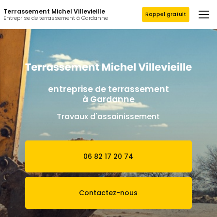
Aller
Terrassement Michel Villevieille
au
Rappel gratuit
Entreprise de terrassement à Gardanne
contenu
principal
entreprise de terrassement
à Gardanne
Travaux d'assainissement
06 82 17 20 74
Contactez-nous