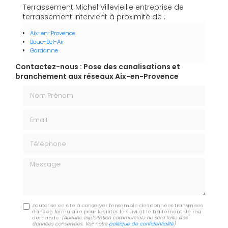
Terrassement Michel Villevieille entreprise de
terrassement intervient à proximité de :
Aix-en-Provence
Bouc-Bel-Air
Gardanne
Contactez-nous : Pose des canalisations et
branchement aux réseaux Aix-en-Provence
Nom Prénom
Email
Téléphone
Message
J'autorise ce site à conserver l'ensemble des données transmises
dans ce formulaire pour faciliter le suivi et le traitement de ma
demande.
(Aucune exploitation commerciale ne sera faite des
données conservées. Voir notre
politique de confidentialité
)