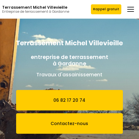
Aller
Terrassement Michel Villevieille
au
Rappel gratuit
Entreprise de terrassement à Gardanne
contenu
principal
entreprise de terrassement
à Gardanne
Travaux d'assainissement
06 82 17 20 74
Contactez-nous