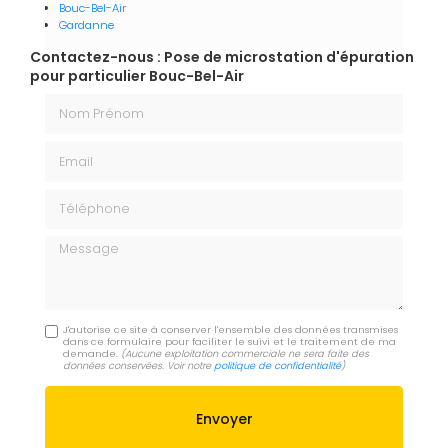
Bouc-Bel-Air
Gardanne
Contactez-nous : Pose de microstation d'épuration
pour particulier Bouc-Bel-Air
Nom Prénom
Email
Téléphone
Message
J'autorise ce site à conserver l'ensemble des données transmises
dans ce formulaire pour faciliter le suivi et le traitement de ma
demande.
(Aucune exploitation commerciale ne sera faite des
données conservées. Voir notre
politique de confidentialité
)