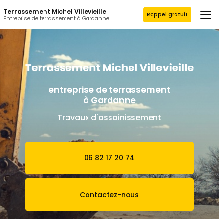
Aller
Terrassement Michel Villevieille
au
Rappel gratuit
Entreprise de terrassement à Gardanne
contenu
principal
entreprise de terrassement
à Gardanne
Travaux d'assainissement
06 82 17 20 74
Contactez-nous