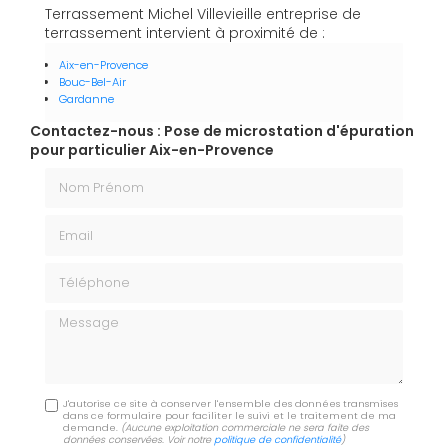
Terrassement Michel Villevieille entreprise de
terrassement intervient à proximité de :
Aix-en-Provence
Bouc-Bel-Air
Gardanne
Contactez-nous : Pose de microstation d'épuration
pour particulier Aix-en-Provence
Nom Prénom
Email
Téléphone
Message
J'autorise ce site à conserver l'ensemble des données transmises
dans ce formulaire pour faciliter le suivi et le traitement de ma
demande.
(Aucune exploitation commerciale ne sera faite des
données conservées. Voir notre
politique de confidentialité
)