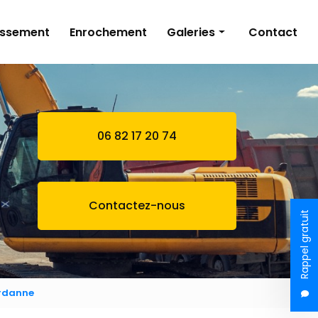
issement
Enrochement
Galeries
Contact
Terrassement
Bassin naturel
Assainissement
06 82 17 20 74
Enrochement
Contactez-nous
Rappel gratuit
ardanne