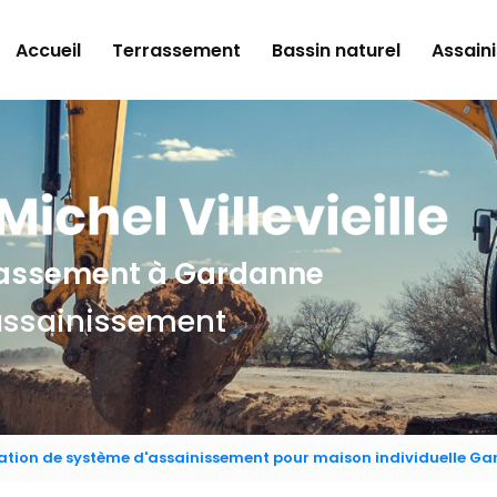
e
Accueil
Terrassement
Bassin naturel
Assain
rrassement
à Gardanne
assainissement
llation de système d'assainissement pour maison individuelle G