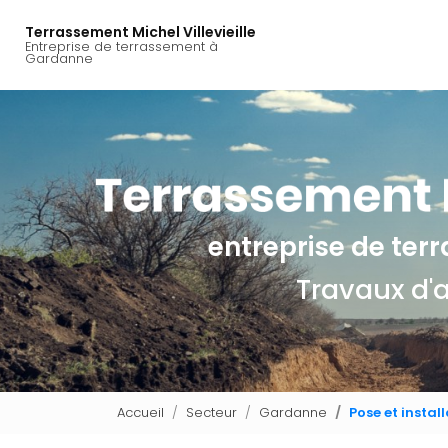
Navigation principal
Aller
au
Terrassement Michel Villevieille
Entreprise de terrassement à
contenu
Gardanne
principal
entreprise de te
Travaux d'
Accueil
Secteur
Gardanne
Pose et insta