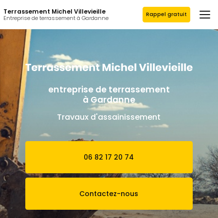
Aller
Terrassement Michel Villevieille
au
Rappel gratuit
Entreprise de terrassement à Gardanne
contenu
principal
entreprise de terrassement
à Gardanne
Travaux d'assainissement
06 82 17 20 74
Contactez-nous