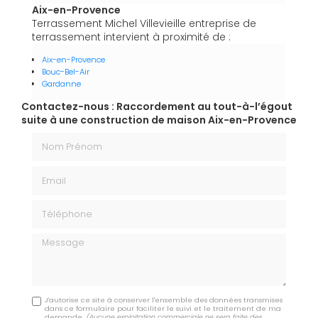
Aix-en-Provence
Terrassement Michel Villevieille entreprise de
terrassement intervient à proximité de :
Aix-en-Provence
Bouc-Bel-Air
Gardanne
Contactez-nous : Raccordement au tout-à-l’égout
suite à une construction de maison Aix-en-Provence
Nom Prénom
Email
Téléphone
Message
J'autorise ce site à conserver l'ensemble des données transmises
dans ce formulaire pour faciliter le suivi et le traitement de ma
demande.
(Aucune exploitation commerciale ne sera faite des