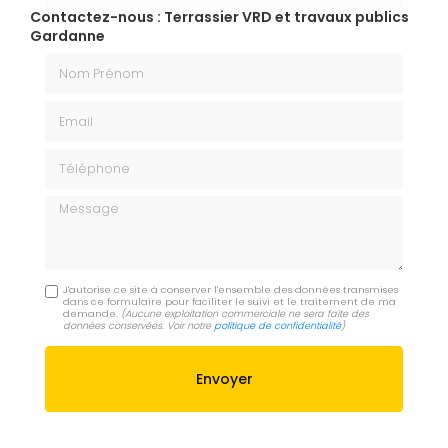
Contactez-nous : Terrassier VRD et travaux publics
Gardanne
Nom Prénom
Email
Téléphone
Message
J'autorise ce site à conserver l'ensemble des données transmises
dans ce formulaire pour faciliter le suivi et le traitement de ma
demande.
(Aucune exploitation commerciale ne sera faite des
données conservées. Voir notre
politique de confidentialité
)