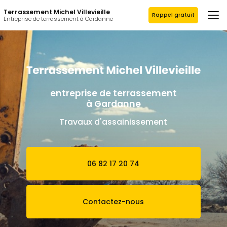
Aller
Terrassement Michel Villevieille
au
Rappel gratuit
Entreprise de terrassement à Gardanne
contenu
principal
entreprise de terrassement
à Gardanne
Travaux d'assainissement
06 82 17 20 74
Contactez-nous