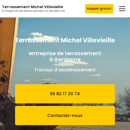
Aller
Terrassement Michel Villevieille
au
Rappel gratuit
Entreprise de terrassement à Gardanne
contenu
principal
entreprise de terrassement
à Gardanne
Travaux d'assainissement
06 82 17 20 74
Contactez-nous