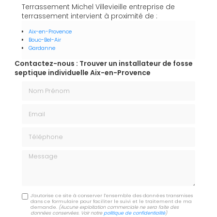
Terrassement Michel Villevieille entreprise de
terrassement intervient à proximité de :
Aix-en-Provence
Bouc-Bel-Air
Gardanne
Contactez-nous : Trouver un installateur de fosse
septique individuelle Aix-en-Provence
Nom Prénom
Email
Téléphone
Message
J'autorise ce site à conserver l'ensemble des données transmises
dans ce formulaire pour faciliter le suivi et le traitement de ma
demande.
(Aucune exploitation commerciale ne sera faite des
données conservées. Voir notre
politique de confidentialité
)